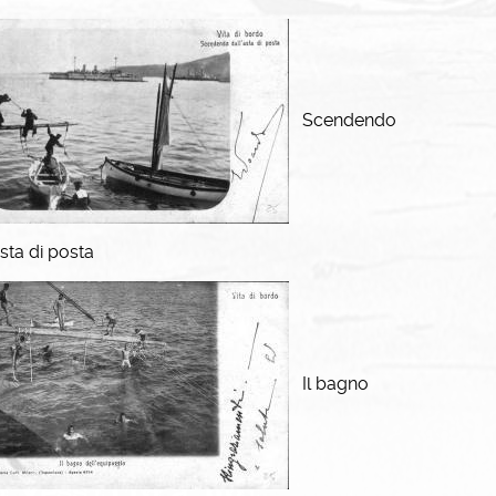
Scendendo
asta di posta
Il bagno