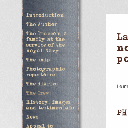
Introduction
The Author
The Trucco's, a
L
family at the
service of the
n
Royal Navy
p
The ship
Photographic
repertoire
The diaries
Le im
The Crew
History, images
and testimonials
PH
News
Appeal to