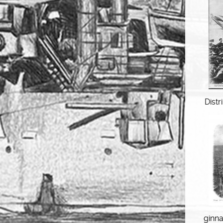
Distr
ginna