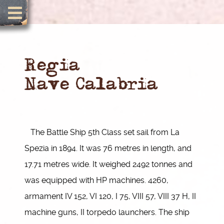
Regia
Nave Calabria
The Battle Ship 5th Class set sail from La
Spezia in 1894. It was 76 metres in length, and
17.71 metres wide. It weighed 2492 tonnes and
was equipped with HP machines. 4260,
armament IV 152, VI 120, I 75, VIII 57, VIII 37 H, II
machine guns, II torpedo launchers. The ship