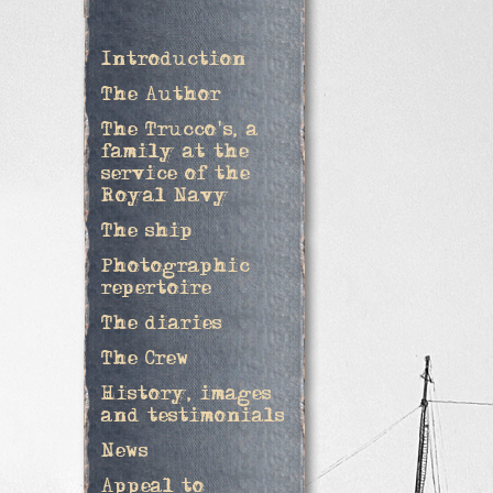
Introduction
The Author
The Trucco's, a
family at the
service of the
Royal Navy
The ship
Photographic
repertoire
The diaries
The Crew
History, images
and testimonials
News
Appeal to