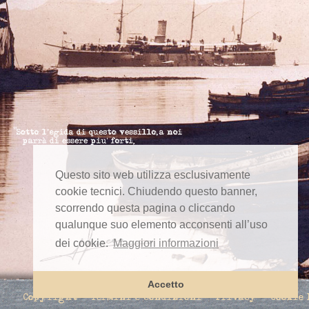
Questo sito web utilizza esclusivamente
cookie tecnici. Chiudendo questo banner,
scorrendo questa pagina o cliccando
qualunque suo elemento acconsenti all’uso
dei cookie.
Maggiori informazioni
Accetto
Copyright
Termini e condizioni
Privacy
Cookie 