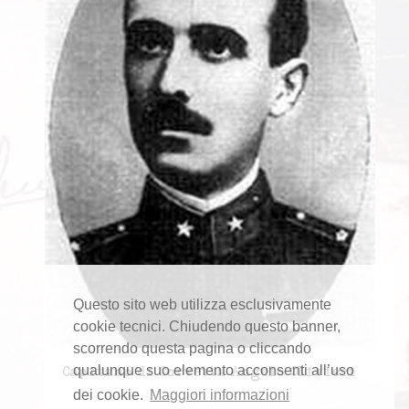
Questo sito web utilizza esclusivamente
cookie tecnici. Chiudendo questo banner,
scorrendo questa pagina o cliccando
qualunque suo elemento acconsenti all’uso
Capitano di Corvetta Angelo Olivieri
dei cookie.
Maggiori informazioni