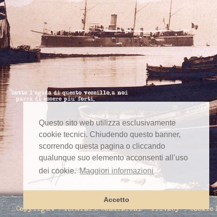
Questo sito web utilizza esclusivamente
cookie tecnici. Chiudendo questo banner,
scorrendo questa pagina o cliccando
qualunque suo elemento acconsenti all’uso
dei cookie.
Maggiori informazioni
Accetto
Copyright
Termini e condizioni
Privacy
Cookie 