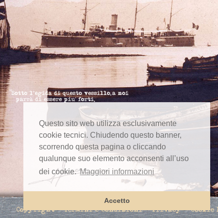
Questo sito web utilizza esclusivamente
cookie tecnici. Chiudendo questo banner,
scorrendo questa pagina o cliccando
qualunque suo elemento acconsenti all’uso
dei cookie.
Maggiori informazioni
Accetto
Copyright
Termini e condizioni
Privacy
Cookie 