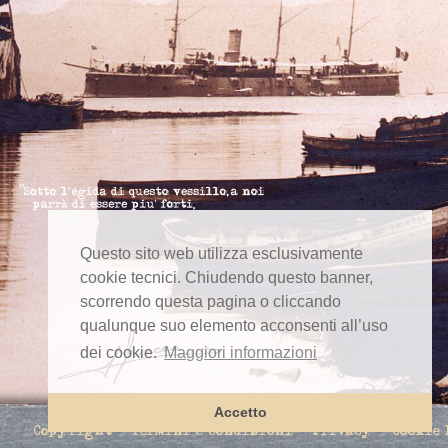
Questo sito web utilizza esclusivamente
cookie tecnici. Chiudendo questo banner,
scorrendo questa pagina o cliccando
qualunque suo elemento acconsenti all’uso
dei cookie.
Maggiori informazioni
Accetto
Copyright
Termini e condizioni
Privacy
Cookie 