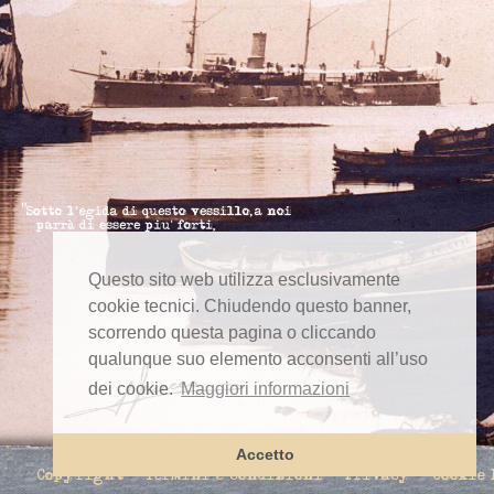
Questo sito web utilizza esclusivamente
cookie tecnici. Chiudendo questo banner,
scorrendo questa pagina o cliccando
qualunque suo elemento acconsenti all’uso
dei cookie.
Maggiori informazioni
Accetto
Copyright
Termini e condizioni
Privacy
Cookie 