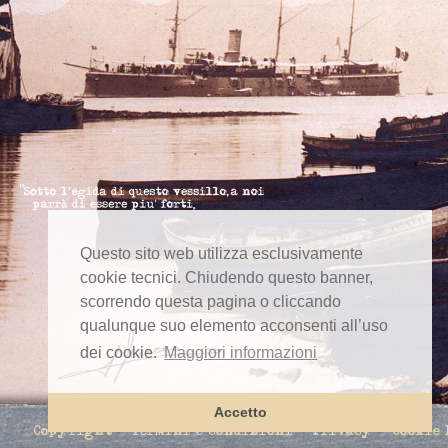
Questo sito web utilizza esclusivamente
cookie tecnici. Chiudendo questo banner,
scorrendo questa pagina o cliccando
qualunque suo elemento acconsenti all’uso
dei cookie.
Maggiori informazioni
Accetto
Copyright
Termini e condizioni
Privacy
Cookie 