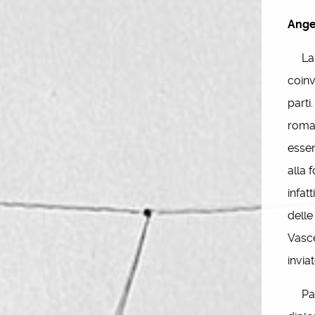
Angel
La Ri
coinv
parti
roman
essen
alla 
infat
delle
Vasce
inviat
Paoli