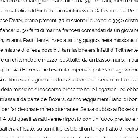
matici e loro famigliari erano difesi da 350 militari), mentre Oli
one cattolica di Pechino che conteneva la Cattedrale del Pe-T
ese Favier, erano presenti 70 missionari europei e 3350 cristian
fiancarlo, 30 fanti di marina francesi comandati da un giovane
eri, 21 anni, Paul Henry. Insediatisi il 15 giugno, nella missione,
e misure di difesa possibili, la missione era infatti difficilment
tre un chilometro e mezzo, costituito da un basso muro, in part
 quali sia i Boxers che l’esercito imperiale potevano agevolment
i calibri e con ogni sorta di razzi e bombe incendiarie. Da q
 della missione di soccorso presente nelle Legazioni, ed ebbe
uti assalti da parte dei Boxers, cannoneggiamenti, lanci di bom
per far detonare mine sotterranee. Senza dubbio ai Boxers in r
i. A tutti questi assalti venne risposto con un fuoco preciso e
uali era affidato, su turni, il presidio di un lungo tratto di re