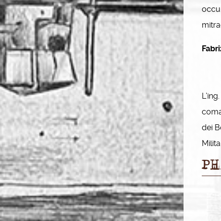
occup
mitra
Fabri
L’ing
coman
dei B
Milita
PH