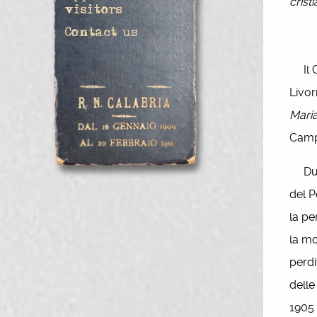
crist
visitors
Contact us
Il Ca
Livor
Maria
Campa
Duran
del P
la pe
la mo
perdi
delle
1905 