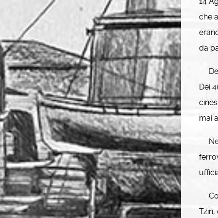
14 Ag
che a
erano
da pa
Degli
Dei 4
cines
mai a
Nelle
ferro
uffic
Come 
Tzin,