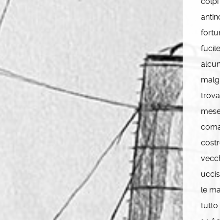
colpi
antin
fortu
fucil
alcun
malgr
trova
mese 
coman
costr
vecch
uccis
le ma
tutto