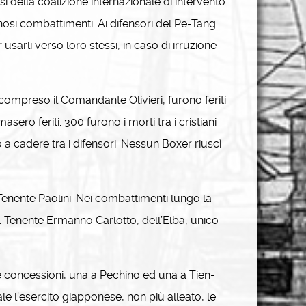
i della coalizione internazionale di intervento
si combattimenti. Ai difensori del Pe-Tang
sarli verso loro stessi, in caso di irruzione
, compreso il Comandante Olivieri, furono feriti.
ero feriti. 300 furono i morti tra i cristiani
o a cadere tra i difensori. Nessun Boxer riuscì
 Tenente Paolini. Nei combattimenti lungo la
 S. Tenente Ermanno Carlotto, dell’Elba, unico
 concessioni, una a Pechino ed una a Tien-
le l’esercito giapponese, non più alleato, le