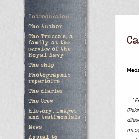
Introduction
The Author
The Trucco's, a
C
family at the
service of the
Royal Navy
The ship
Medag
Photographic
repertoire
The diaries
"
P
The Crew
(Peki
History, images
and testimonials
difes
News
macer
Appeal to