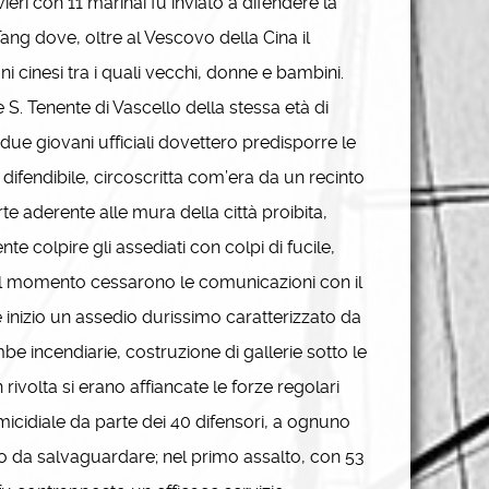
vieri con 11 marinai fu inviato a difendere la
ang dove, oltre al Vescovo della Cina il
i cinesi tra i quali vecchi, donne e bambini.
 S. Tenente di Vascello della stessa età di
 i due giovani ufficiali dovettero predisporre le
e difendibile, circoscritta com’era da un recinto
e aderente alle mura della città proibita,
e colpire gli assediati con colpi di fucile,
uel momento cessarono le comunicazioni con il
 inizio un assedio durissimo caratterizzato da
be incendiarie, costruzione di gallerie sotto le
ivolta si erano affiancate le forze regolari
 micidiale da parte dei 40 difensori, a ognuno
cinto da salvaguardare; nel primo assalto, con 53