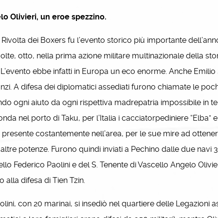
o Olivieri, un eroe spezzino.
volta dei Boxers fu l’evento storico più importante dell’anno
olte, otto, nella prima azione militare multinazionale della s
. L’evento ebbe infatti in Europa un eco enorme. Anche Emilio Sal
zi. A difesa dei diplomatici assediati furono chiamate le poche
do ogni aiuto da ogni rispettiva madrepatria impossibile in te
fonda nel porto di Taku, per l’Italia i cacciatorpediniere “Elba” e
ti presente costantemente nell’area, per le sue mire ad ottene
 altre potenze. Furono quindi inviati a Pechino dalle due navi 
llo Federico Paolini e del S. Tenente di Vascello Angelo Olivie
o alla difesa di Tien Tzin.
ni, con 20 marinai, si insediò nel quartiere delle Legazioni assi