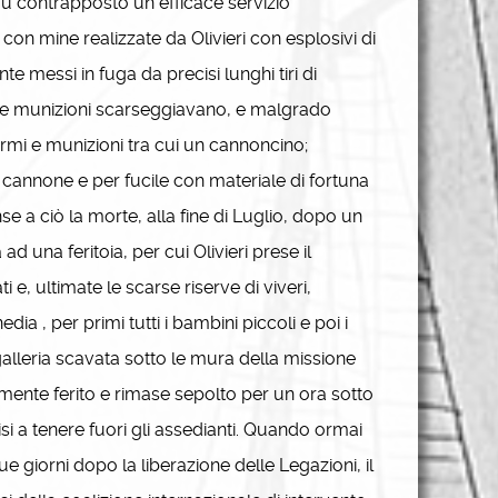
 fu contrapposto un efficace servizio
 con mine realizzate da Olivieri con esplosivi di
te messi in fuga da precisi lunghi tiri di
io, le munizioni scarseggiavano, e malgrado
armi e munizioni tra cui un cannoncino;
cannone e per fucile con materiale di fortuna
e a ciò la morte, alla fine di Luglio, dopo un
d una feritoia, per cui Olivieri prese il
i e, ultimate le scarse riserve di viveri,
nedia , per primi tutti i bambini piccoli e poi i
alleria scavata sotto le mura della missione
vemente ferito e rimase sepolto per un ora sotto
isi a tenere fuori gli assedianti. Quando ormai
e giorni dopo la liberazione delle Legazioni, il