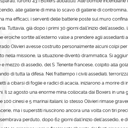
 sparati, furono 43 i Boxers abbattuti. Alle bombe incendiarie
cendio, alle gallerie di mina lo scavo di gallerie di contromina,
na ma efficaci, i serventi delle batterie poste sul muro confinan
eria. Tuttavia, già dopo i primi 30 giorni dall’inizio dell’assed
e eroiche sortite all’esterno valse a prendere agli assedianti 
ado Olivieri avesse costruito personalmente alcuni colpi per 
to nella missione, la situazione diventò drammatica. Si aggiuns
e mezzo di assedio, del S .Tenente francese, colpito alla gola a
do di tutta la difesa. Nel frattempo i civili assediati, terrorizzat
etti a cibarsi di foglie e radici di acacia, iniziarono a morire di i
i. Il 12 agosto una enorme mina collocata dai Boxers in una g
e 100 cinesi e 5 marinai italiani; lo stesso Olivieri rimase gra
cerie, ma i superstiti riuscirono ancora una volta con tiri prec
 sembrava perduto, dopo 62 giorni dall’inizio dell’assedio, e du