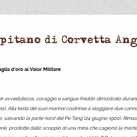
apitano di Corvetta Ang
lia d'oro al Valor Militare
er avvedutezza, coraggio e sangue freddo dimostrato durante l
no). Alla testa dei suoi marinai costrinse a sloggiare due can
e, salvando la parte nord del Pe Tang (24 giugno 1900). Rimase
ie, prodotte dallo scoppio di una mina che cagionò la morte di