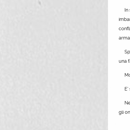
In se
imbar
confl
armat
Sposò
una f
Morì 
E’ se
Nel 2
gli on