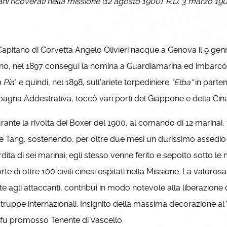
iani ricoverati nella missione (12 agosto 1900). R.D. 3 marzo 19
pitano di Corvetta Angelo Olivieri nacque a Genova il 9 genn
no, nel 1897 conseguì la nomina a Guardiamarina ed imbarcò 
 Pia
" e quindi, nel 1898, sull'ariete torpediniere
"Elba"
in parten
gna Addestrativa, toccò vari porti del Giappone e della Cina
te la rivolta dei Boxer del 1900, al comando di 12 marinai, fu
e Tang, sostenendo, per oltre due mesi un durissimo assedio e
rdita di sei marinai; egli stesso venne ferito e sepolto sotto 
rte di oltre 100 civili cinesi ospitati nella Missione. La valoros
te agli attaccanti, contribuì in modo notevole alla liberazione
 truppe internazionali. Insignito della massima decorazione al Va
fu promosso Tenente di Vascello.