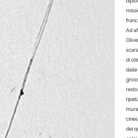
diplo
missi
franc
Ad af
Olivi
scars
di ol
dalle
gross
resto
ripet
mura 
cines
dei q