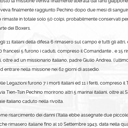
osto la missione veniva finalmente liberata dai fanti giappones
veva finalmente raggiunto Pechino dopo due mesi di sanguino
 rimaste in totale solo 50 colpi, probabilmente conservati per u
rte dei Boxers.
 11 italiani della difesa 6 rimasero sul campo e tutti gli altri
0 francesi 5 furono i caduti, compreso il Comandante , e 15 rimas
i, oltre ad un missionario italiano, padre Giulio Andrea, l’ultim
d entrare nella missione nei 62 giorni di assedio.
 Legazioni furono 7 i morti italiani ed 11 i feriti, compreso il
via Tien-Tsin Pechino morirono altri 5 marinai italiani, oltre al
iale italiano caduto nella rivolta.
risarcimento dei danni l’Italia ebbe assegnate due piccole
 che rimasero italiane fino al 10 Settembre 1943, data nella qua