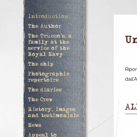
Introduction
The Author
The Trucco's, a
Un
family at the
service of the
Royal Navy
The ship
Ripor
Photographic
dall'
repertoire
The diaries
The Crew
AL
History, images
and testimonials
News
Appeal to