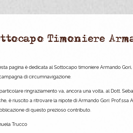
ottocapo Timoniere Arm
ta pagina è dedicata al Sottocapo timoniere Armando Gori,
 campagna di circumnavigazione.
rticolare ringraziamento va, ancora una volta, al Dott. Se
che, è riuscito a ritrovare la nipote di Armando Gori: Prof.ss
bblicazione di questo prezioso contributo.
uela Trucco