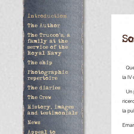
Introduction
The Author
The Trucco's, a
S
family at the
service of the
Royal Navy
The ship
Ques
Photographic
la IV
repertoire
The diaries
Un pa
The Crew
ricer
History, images
la pu
and testimonials
News
Eman
Appeal to