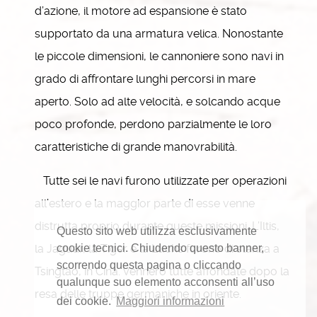
d’azione, il motore ad espansione è stato
supportato da una armatura velica. Nonostante
le piccole dimensioni, le cannoniere sono navi in
grado di affrontare lunghi percorsi in mare
aperto. Solo ad alte velocità, e solcando acque
poco profonde, perdono parzialmente le loro
caratteristiche di grande manovrabilità.
Tutte sei le navi furono utilizzate per operazioni
all’estero e la maggior parte di esse venne
distrutta proprio durante queste missioni. L’Iltis,
Questo sito web utilizza esclusivamente
la Jaguar, la Tiger e la Luchs furono di stanza a
cookie tecnici. Chiudendo questo banner,
scorrendo questa pagina o cliccando
Tsingtao, in Cina. Vennero tutte affondate dopo la
qualunque suo elemento acconsenti all’uso
resa delle truppe germaniche in oriente.
dei cookie.
Maggiori informazioni