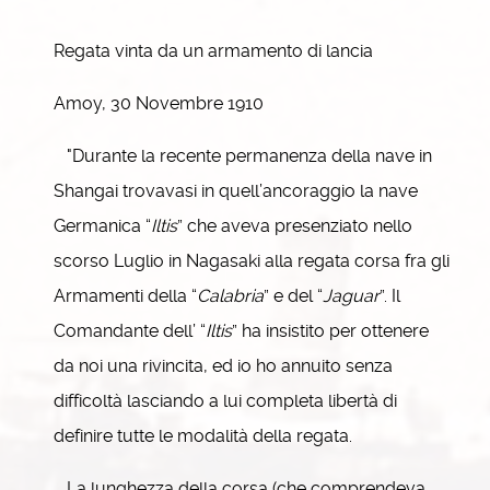
Regata vinta da un armamento di lancia
Amoy, 30 Novembre 1910
"Durante la recente permanenza della nave in
Shangai trovavasi in quell’ancoraggio la nave
Germanica “
Iltis
” che aveva presenziato nello
scorso Luglio in Nagasaki alla regata corsa fra gli
Armamenti della “
Calabria
” e del “
Jaguar
”. Il
Comandante dell’ “
Iltis
” ha insistito per ottenere
da noi una rivincita, ed io ho annuito senza
difficoltà lasciando a lui completa libertà di
definire tutte le modalità della regata.
La lunghezza della corsa (che comprendeva