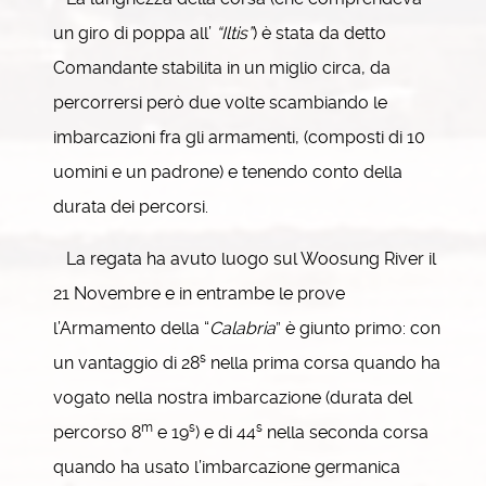
un giro di poppa all’
“Iltis”
) è stata da detto
Comandante stabilita in un miglio circa, da
percorrersi però due volte scambiando le
imbarcazioni fra gli armamenti, (composti di 10
uomini e un padrone) e tenendo conto della
durata dei percorsi.
La regata ha avuto luogo sul Woosung River il
21 Novembre e in entrambe le prove
l’Armamento della “
Calabria
” è giunto primo: con
s
un vantaggio di 28
nella prima corsa quando ha
vogato nella nostra imbarcazione (durata del
m
s
s
percorso 8
e 19
) e di 44
nella seconda corsa
quando ha usato l’imbarcazione germanica