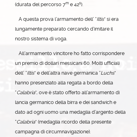
m
s
(durata del percorso 7
e 42
).
A questa prova l’armamento dell’ “
Iltis
” si era
lungamente preparato cercando d’imitare il
nostro sistema di voga.
All’armamento vincitore ho fatto corrispondere
un premio di dollari messicani 60. Molti ufficiali
dell’ “
Iltis
” e dell’altra nave germanica “
Luchs
”
hanno presenziato alla regata a bordo della
“
Calabria
”, ove è stato offerto all’armamento di
lancia germanico della birra e dei sandwich e
dato ad ogni uomo una medaglia d’argento della
“
Calabria
” (medaglia ricordo della presente
campagna di circumnavigazione).