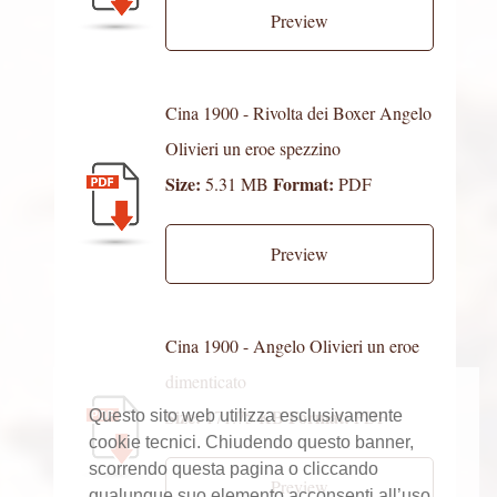
Preview
Cina 1900 - Rivolta dei Boxer Angelo
Olivieri un eroe spezzino
Size:
Format:
5.31 MB
PDF
Preview
Cina 1900 - Angelo Olivieri un eroe
dimenticato
Size:
Format:
171.75 KB
PDF
Questo sito web utilizza esclusivamente
cookie tecnici. Chiudendo questo banner,
scorrendo questa pagina o cliccando
Preview
qualunque suo elemento acconsenti all’uso